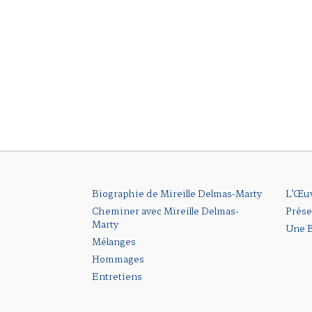
Biographie de Mireille Delmas-Marty
L’Œu
Cheminer avec Mireille Delmas-
Prése
Marty
Une B
Mélanges
Hommages
Entretiens