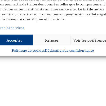
r
m
a
us permettra de traiter des données telles que le comportement
i
a
r
vigation ou les identifiants uniques sur ce site. Le fait de ne pas
nsentir ou de retirer son consentement peut avoir un effet négat
n
i
t
r certaines caractéristiques et fonctions.
t
l
a
g
rer les services
e
r
Accepter
Refuser
Voir les préférenc
Politique de cookies
Déclaration de confidentialité