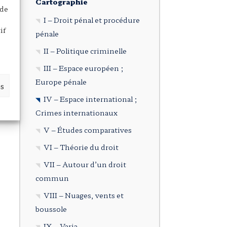
Cartographie
 de
I – Droit pénal et procédure
if
pénale
II – Politique criminelle
III – Espace européen ;
Europe pénale
es
IV – Espace international ;
Crimes internationaux
V – Études comparatives
VI – Théorie du droit
VII – Autour d’un droit
commun
VIII – Nuages, vents et
boussole
IX – Varia