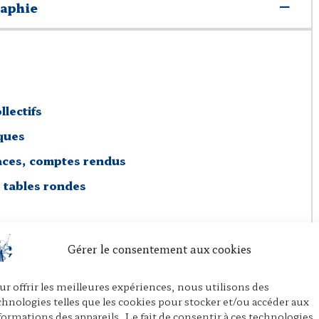
raphie
llectifs
iques
aces, comptes rendus
 tables rondes
Gérer le consentement aux cookies
ur offrir les meilleures expériences, nous utilisons des
chnologies telles que les cookies pour stocker et/ou accéder aux
P
E
P
formations des appareils. Le fait de consentir à ces technologies