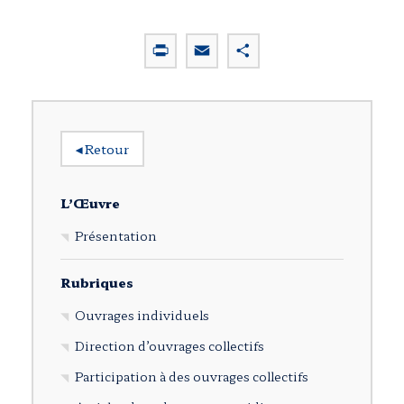
P
E
P
r
m
a
i
a
r
n
i
t
t
l
a
◂
Retour
g
e
r
L’Œuvre
Présentation
Rubriques
Ouvrages individuels
Direction d’ouvrages collectifs
Participation à des ouvrages collectifs