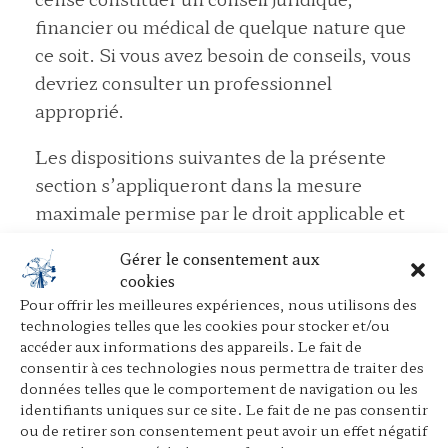
financier ou médical de quelque nature que
ce soit. Si vous avez besoin de conseils, vous
devriez consulter un professionnel
approprié.
Les dispositions suivantes de la présente
section s’appliqueront dans la mesure
maximale permise par le droit applicable et
ne limiteront ni n’excluront notre
Gérer le consentement aux
responsabilité en ce qui concerne toute
cookies
question pour laquelle il serait illégal ou
Pour offrir les meilleures expériences, nous utilisons des
illicite pour nous de limiter ou d’exclure
technologies telles que les cookies pour stocker et/ou
accéder aux informations des appareils. Le fait de
notre responsabilité. En aucun cas nous ne
consentir à ces technologies nous permettra de traiter des
serons responsables des dommages directs
données telles que le comportement de navigation ou les
ou indirects (y compris les dommages pour
identifiants uniques sur ce site. Le fait de ne pas consentir
ou de retirer son consentement peut avoir un effet négatif
perte de profits ou de revenus, la perte ou la