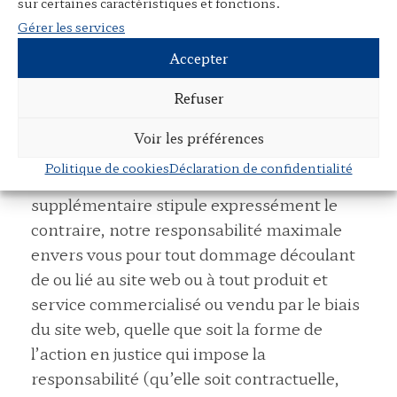
sur certaines caractéristiques et fonctions.
corruption de données, de logiciels ou de
Gérer les services
bases de données, ou la perte ou
Accepter
l’endommagement de biens ou de données)
subis par vous ou par une tierce partie,
Refuser
résultant de votre accès à notre site web ou
de son utilisation.
Voir les préférences
Politique de cookies
Déclaration de confidentialité
Sauf dans la mesure où tout contrat
supplémentaire stipule expressément le
contraire, notre responsabilité maximale
envers vous pour tout dommage découlant
de ou lié au site web ou à tout produit et
service commercialisé ou vendu par le biais
du site web, quelle que soit la forme de
l’action en justice qui impose la
responsabilité (qu’elle soit contractuelle,