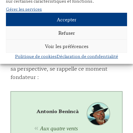
complexes. J’avais ce sentiment diffus qu’il
sur certaines caractéristiques et fonctions.
Gérer les services
fallait faire autrement, qu’il fallait faire autre
chose, qu’il fallait toucher autre chose que la
Accepter
vision logique des choses. Donc peut-être
Refuser
6
éveiller une émotion.
Voir les préférences
Politique de cookies
Déclaration de confidentialité
Et voici comment Antonio Benincà, depuis
sa perspective, se rappelle ce moment
fondateur :
Antonio Benincà
Aux quatre vents