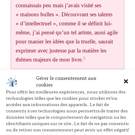
connaissais peu mais j’avais visité ses
« maisons bulles ». Découvrant ses talents
« d’intellectruel », comme il se définit lui-
même, j’ai pensé qu’un tel artiste, aussi agile
pour manier les idées que la truelle, saurait
exprimer avec justesse par la matière les
5
thèmes majeurs de mon livre.
Gérer le consentement aux
cookies
J’avais l’impression d’être au bout de ce
Pour offrir les meilleures expériences, nous utilisons des
technologies telles que les cookies pour stocker et/ou
qu’on peut dire avec les mots, au bout de la
accéder aux informations des appareils. Le fait de
capacité de la pensée discursive, du discours,
consentir à ces technologies nous permettra de traiter des
données telles que le comportement de navigation ou les
pour exprimer ces interdépendances, ces
identifiants uniques sur ce site. Le fait de ne pas consentir
enchevêtrements qui sont de plus en plus
ou de retirer son consentement peut avoir un effet négatif