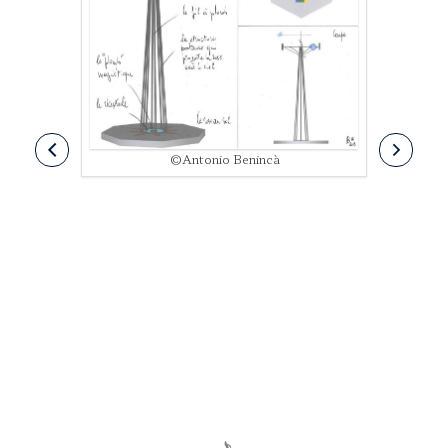
©Antonio Benincà