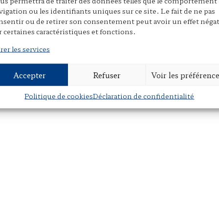
us permettra de traiter des données telles que le comportement
P
E
P
vigation ou les identifiants uniques sur ce site. Le fait de ne pas
nsentir ou de retirer son consentement peut avoir un effet négat
r
m
a
r certaines caractéristiques et fonctions.
i
a
r
n
i
t
rer les services
t
l
a
g
Accepter
Refuser
Voir les préférenc
e
r
Politique de cookies
Déclaration de confidentialité