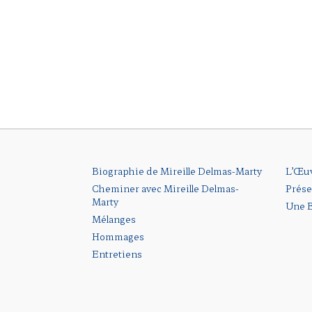
Biographie de Mireille Delmas-Marty
L’Œu
Cheminer avec Mireille Delmas-
Prése
Marty
Une B
Mélanges
Hommages
Entretiens