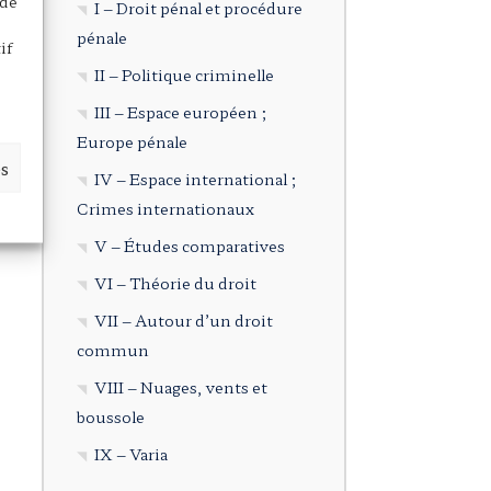
 de
I – Droit pénal et procédure
pénale
if
II – Politique criminelle
III – Espace européen ;
Europe pénale
es
IV – Espace international ;
Crimes internationaux
V – Études comparatives
VI – Théorie du droit
VII – Autour d’un droit
commun
VIII – Nuages, vents et
boussole
IX – Varia