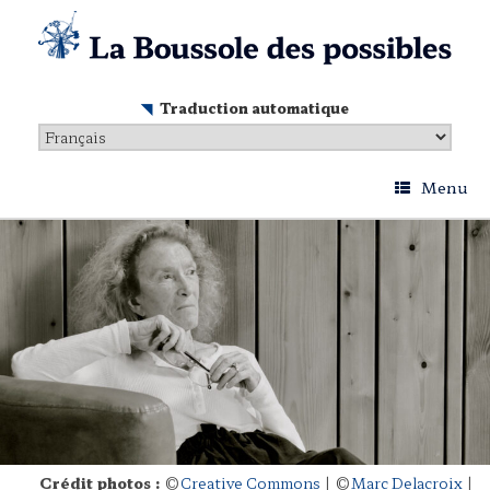
Skip
to
content
Traduction automatique
Menu
Crédit photos :
©
Creative Commons
| ©
Marc Delacroix
|