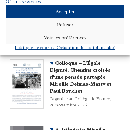
Gérer les services
Justice à l’ère de la post-
vérité. Entre relatif et
Accepter
universel
Refuser
Organisés à l'Université de
Tuscia, Viterbo, Italie, 21 au 22
Voir les préférences
mai 2026
Politique de cookies
Déclaration de confidentialité
Colloque – L’Égale
Dignité. Chemins croisés
d’une pensée partagée
Mireille Delmas-Marty et
Paul Bouchet
Organisé au Collège de France,
26 novembre 2025
A Tribute to Mireille