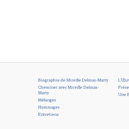
Biographie de Mireille Delmas-Marty
L’Œu
Cheminer avec Mireille Delmas-
Prése
Marty
Une B
Mélanges
Hommages
Entretiens