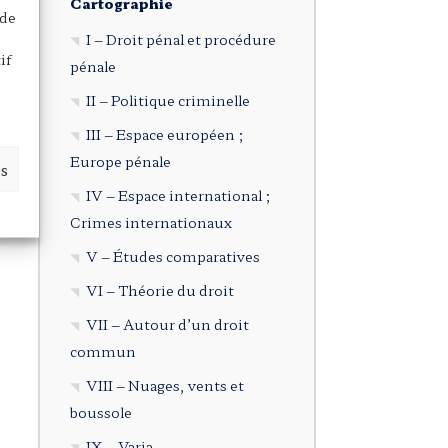
Cartographie
 de
I – Droit pénal et procédure
if
pénale
II – Politique criminelle
III – Espace européen ;
Europe pénale
es
IV – Espace international ;
Crimes internationaux
V – Études comparatives
VI – Théorie du droit
VII – Autour d’un droit
commun
VIII – Nuages, vents et
boussole
IX – Varia