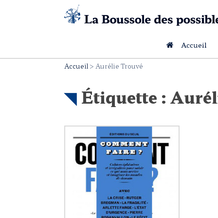
Skip
to
content
Accueil
Accueil
>
Aurélie Trouvé
Étiquette :
Aurél