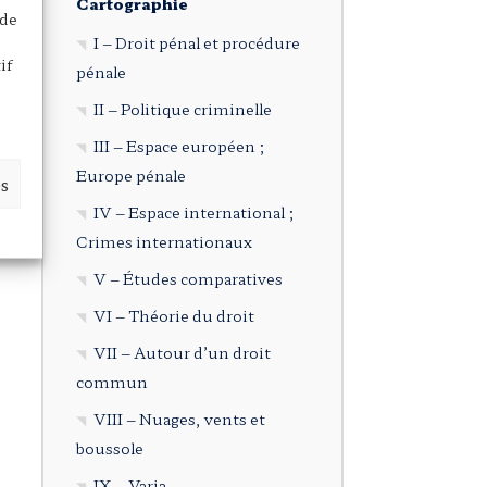
Cartographie
 de
I – Droit pénal et procédure
if
pénale
II – Politique criminelle
III – Espace européen ;
Europe pénale
es
IV – Espace international ;
Crimes internationaux
V – Études comparatives
VI – Théorie du droit
VII – Autour d’un droit
commun
VIII – Nuages, vents et
boussole
IX – Varia