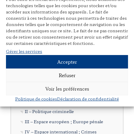
technologies telles que les cookies pour stocker et/ou
Articles dans des revues juridiques
accéder aux informations des appareils. Le fait de
consentir à ces technologies nous permettra de traiter des
Avant-propos, préfaces, postfaces,
données telles que le comportement de navigation ou les
comptes rendus
identifiants uniques sur ce site. Le fait de ne pas consentir
Cours, colloques, conférences, tables
ou de retirer son consentement peut avoir un effet négatif
sur certaines caractéristiques et fonctions.
rondes
Gérer les services
Tribunes et articles divers
Accepter
Autres publications
Documents en langue étrangère
Refuser
Voir les préférences
Cartographie
Politique de cookies
Déclaration de confidentialité
I – Droit pénal et procédure pénale
II – Politique criminelle
III – Espace européen ; Europe pénale
IV – Espace international ; Crimes