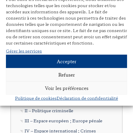
technologies telles que les cookies pour stocker et/ou
Articles dans des revues juridiques
accéder aux informations des appareils. Le fait de
consentir à ces technologies nous permettra de traiter des
Avant-propos, préfaces, postfaces,
données telles que le comportement de navigation ou les
comptes rendus
identifiants uniques sur ce site. Le fait de ne pas consentir
Cours, colloques, conférences, tables
ou de retirer son consentement peut avoir un effet négatif
sur certaines caractéristiques et fonctions.
rondes
Gérer les services
Tribunes et articles divers
Accepter
Autres publications
Documents en langue étrangère
Refuser
Voir les préférences
Cartographie
Politique de cookies
Déclaration de confidentialité
I – Droit pénal et procédure pénale
II – Politique criminelle
III – Espace européen ; Europe pénale
IV – Espace international ; Crimes