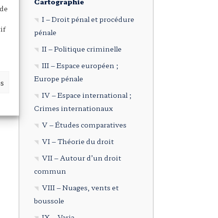
Cartographie
 de
I – Droit pénal et procédure
if
pénale
II – Politique criminelle
III – Espace européen ;
Europe pénale
es
IV – Espace international ;
Crimes internationaux
V – Études comparatives
VI – Théorie du droit
VII – Autour d’un droit
commun
VIII – Nuages, vents et
boussole
IX – Varia