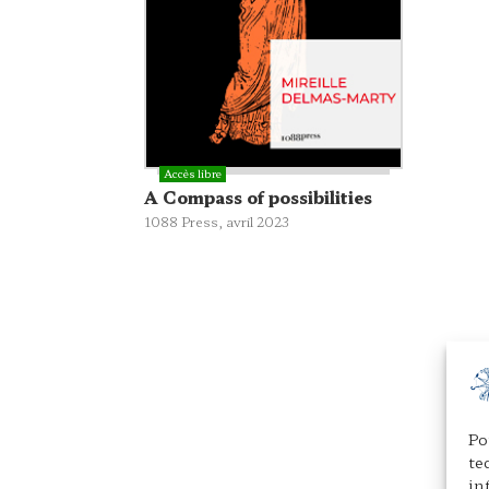
A Compass of possibilities
1088 Press
, avril 2023
Po
te
in