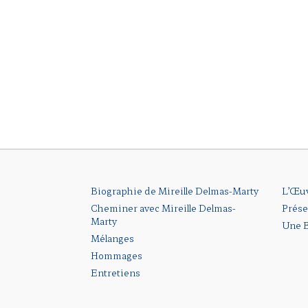
Biographie de Mireille Delmas-Marty
L’Œu
Cheminer avec Mireille Delmas-
Prése
Marty
Une B
Mélanges
Hommages
Entretiens