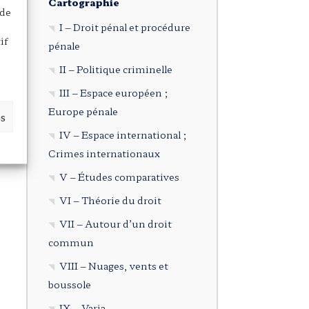
Cartographie
 de
I – Droit pénal et procédure
if
pénale
II – Politique criminelle
III – Espace européen ;
Europe pénale
es
IV – Espace international ;
Crimes internationaux
V – Études comparatives
VI – Théorie du droit
VII – Autour d’un droit
commun
VIII – Nuages, vents et
boussole
IX – Varia