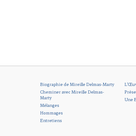
Biographie de Mireille Delmas-Marty
L’Œu
Cheminer avec Mireille Delmas-
Prése
Marty
Une B
Mélanges
Hommages
Entretiens