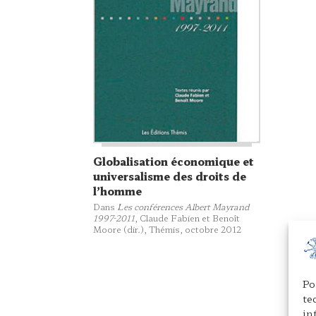
Globalisation économique et
universalisme des droits de
l’homme
Dans
Les conférences Albert Mayrand
1997-2011
, Claude Fabien et Benoît
Moore (dir.),
Thémis
, octobre 2012
Po
te
in