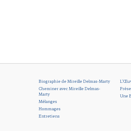
Biographie de Mireille Delmas-Marty
L’Œu
Cheminer avec Mireille Delmas-
Prése
Marty
Une B
Mélanges
Hommages
Entretiens