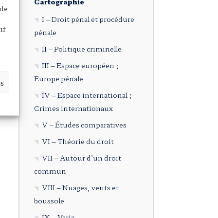
Cartographie
 de
I – Droit pénal et procédure
if
pénale
II – Politique criminelle
III – Espace européen ;
Europe pénale
es
IV – Espace international ;
Crimes internationaux
V – Études comparatives
VI – Théorie du droit
VII – Autour d’un droit
commun
VIII – Nuages, vents et
boussole
IX – Varia