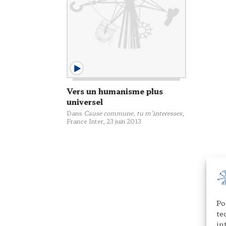
Vers un humanisme plus
universel
Dans
Cause commune, tu m’interesses
,
France Inter, 23 juin 2013
Po
te
in