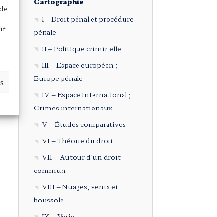
Cartographie
 de
I – Droit pénal et procédure
if
pénale
II – Politique criminelle
III – Espace européen ;
Europe pénale
es
IV – Espace international ;
Crimes internationaux
V – Études comparatives
VI – Théorie du droit
VII – Autour d’un droit
commun
VIII – Nuages, vents et
boussole
IX – Varia