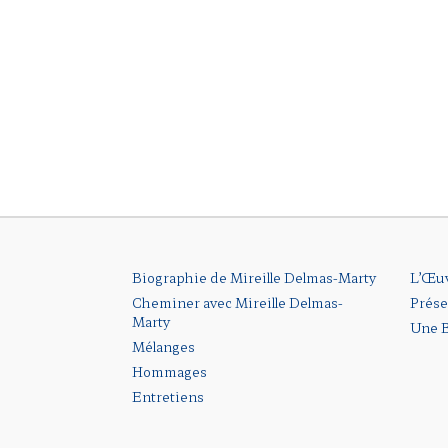
Biographie de Mireille Delmas-Marty
L’Œu
Cheminer avec Mireille Delmas-
Prése
Marty
Une B
Mélanges
Hommages
Entretiens