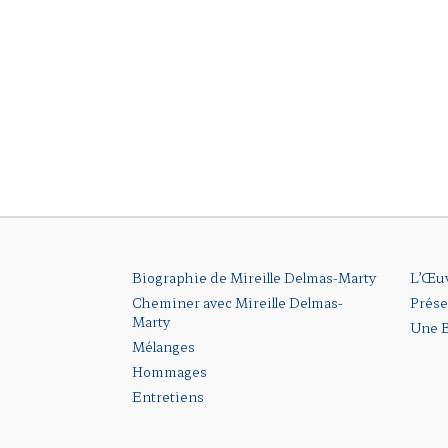
Biographie de Mireille Delmas-Marty
L’Œu
Cheminer avec Mireille Delmas-
Prése
Marty
Une B
Mélanges
Hommages
Entretiens