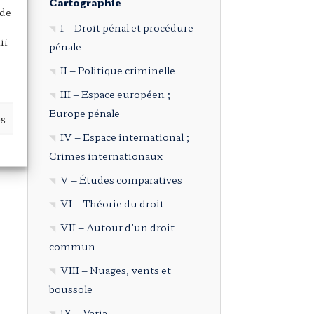
Cartographie
 de
I – Droit pénal et procédure
if
pénale
II – Politique criminelle
III – Espace européen ;
Europe pénale
es
IV – Espace international ;
Crimes internationaux
V – Études comparatives
VI – Théorie du droit
VII – Autour d’un droit
commun
VIII – Nuages, vents et
boussole
IX – Varia