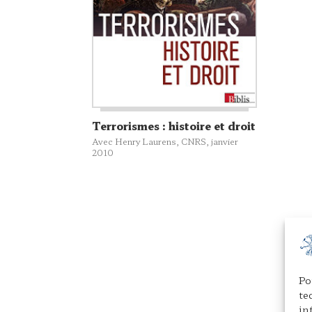
Terrorismes : histoire et droit
Avec Henry Laurens,
CNRS
, janvier
2010
Po
te
in