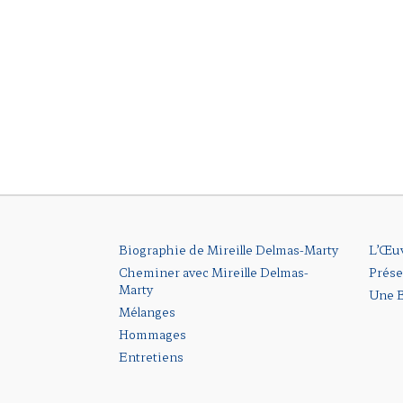
Biographie de Mireille Delmas-Marty
L’Œu
Cheminer avec Mireille Delmas-
Prése
Marty
Une B
Mélanges
Hommages
Entretiens