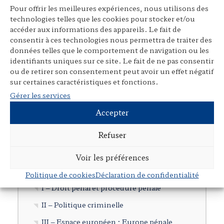
Pour offrir les meilleures expériences, nous utilisons des
Participation à des ouvrages collectifs
technologies telles que les cookies pour stocker et/ou
accéder aux informations des appareils. Le fait de
Articles dans des revues juridiques
consentir à ces technologies nous permettra de traiter des
Avant-propos, préfaces, postfaces,
données telles que le comportement de navigation ou les
identifiants uniques sur ce site. Le fait de ne pas consentir
comptes rendus
ou de retirer son consentement peut avoir un effet négatif
Cours, colloques, conférences, tables
sur certaines caractéristiques et fonctions.
rondes
Gérer les services
Tribunes et articles divers
Accepter
Autres publications
Refuser
Documents en langue étrangère
Voir les préférences
Cartographie
Politique de cookies
Déclaration de confidentialité
I – Droit pénal et procédure pénale
II – Politique criminelle
III – Espace européen ; Europe pénale