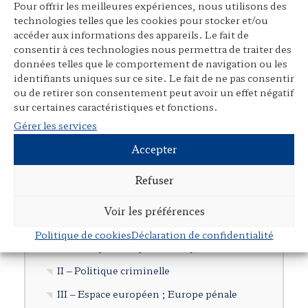
Pour offrir les meilleures expériences, nous utilisons des
Participation à des ouvrages collectifs
technologies telles que les cookies pour stocker et/ou
Articles dans des revues juridiques
accéder aux informations des appareils. Le fait de
consentir à ces technologies nous permettra de traiter des
Avant-propos, préfaces, postfaces,
données telles que le comportement de navigation ou les
comptes rendus
identifiants uniques sur ce site. Le fait de ne pas consentir
ou de retirer son consentement peut avoir un effet négatif
Cours, colloques, conférences, tables
sur certaines caractéristiques et fonctions.
rondes
Gérer les services
Tribunes et articles divers
Accepter
Autres publications
Refuser
Documents en langue étrangère
Voir les préférences
Cartographie
Politique de cookies
Déclaration de confidentialité
I – Droit pénal et procédure pénale
II – Politique criminelle
III – Espace européen ; Europe pénale