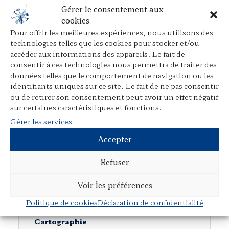
Gérer le consentement aux
Rubriques
cookies
Ouvrages individuels
Pour offrir les meilleures expériences, nous utilisons des
technologies telles que les cookies pour stocker et/ou
Direction d’ouvrages collectifs
accéder aux informations des appareils. Le fait de
Participation à des ouvrages collectifs
consentir à ces technologies nous permettra de traiter des
données telles que le comportement de navigation ou les
Articles dans des revues juridiques
identifiants uniques sur ce site. Le fait de ne pas consentir
ou de retirer son consentement peut avoir un effet négatif
Avant-propos, préfaces, postfaces,
sur certaines caractéristiques et fonctions.
comptes rendus
Gérer les services
Cours, colloques, conférences, tables
Accepter
rondes
Tribunes et articles divers
Refuser
Autres publications
Voir les préférences
Documents en langue étrangère
Politique de cookies
Déclaration de confidentialité
Cartographie