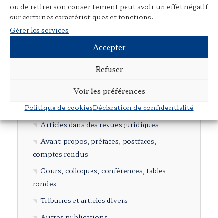
ou de retirer son consentement peut avoir un effet négatif
L’Œuvre
sur certaines caractéristiques et fonctions.
Gérer les services
Présentation
Accepter
Rubriques
Refuser
Ouvrages individuels
Voir les préférences
Direction d’ouvrages collectifs
Politique de cookies
Déclaration de confidentialité
Participation à des ouvrages collectifs
Articles dans des revues juridiques
Avant-propos, préfaces, postfaces,
comptes rendus
Cours, colloques, conférences, tables
rondes
Tribunes et articles divers
Autres publications