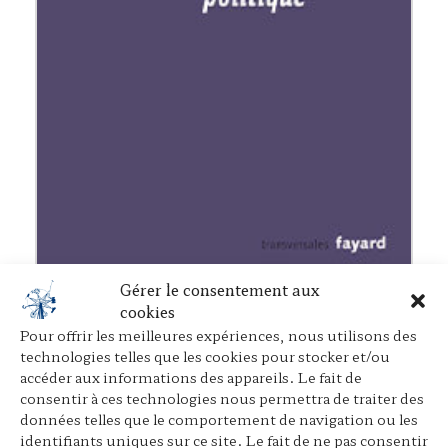
Gérer le consentement aux
Pour un nouvel imaginaire politique
cookies
Avec Edgar Morin
et alii.
,
Fayard
, janvier 2006
Pour offrir les meilleures expériences, nous utilisons des
technologies telles que les cookies pour stocker et/ou
accéder aux informations des appareils. Le fait de
consentir à ces technologies nous permettra de traiter des
◂
Retour
données telles que le comportement de navigation ou les
identifiants uniques sur ce site. Le fait de ne pas consentir