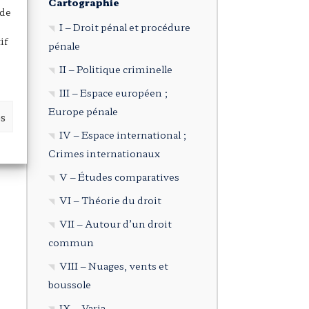
Cartographie
 de
I – Droit pénal et procédure
if
pénale
II – Politique criminelle
III – Espace européen ;
Europe pénale
es
IV – Espace international ;
Crimes internationaux
V – Études comparatives
VI – Théorie du droit
VII – Autour d’un droit
commun
VIII – Nuages, vents et
boussole
IX – Varia