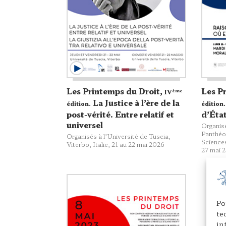
Les Printemps du Droit,
Les P
ème
IV
La Justice à l’ère de la
édition.
édition.
post-vérité. Entre relatif et
d’État
universel
Organisé
Panthéo
Organisés à l’Université de Tuscia,
Sciences
Viterbo, Italie, 21 au 22 mai 2026
27 mai 
Po
te
in