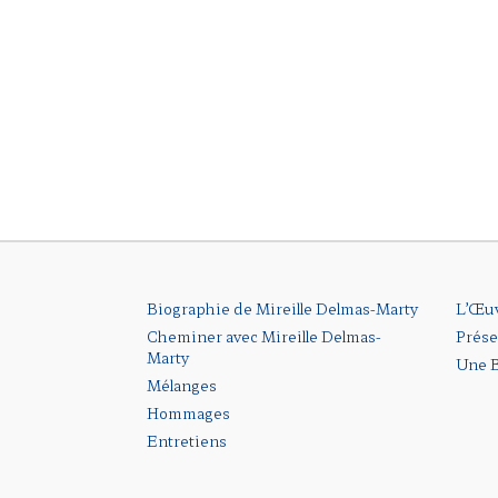
Biographie de Mireille Delmas-Marty
L’Œu
Cheminer avec Mireille Delmas-
Prése
Marty
Une B
Mélanges
Hommages
Entretiens