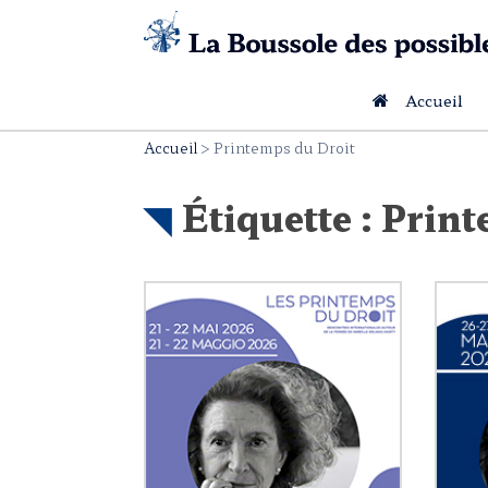
Skip
to
content
Accueil
Accueil
>
Printemps du Droit
Étiquette :
Print