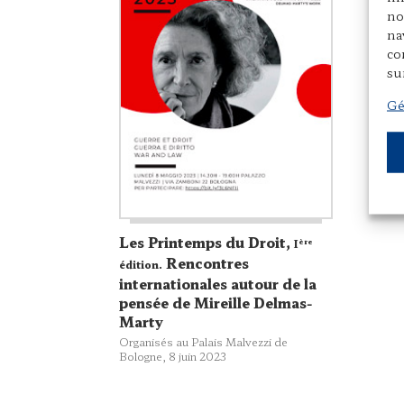
no
na
co
su
Gé
Les Printemps du Droit,
ère
I
Rencontres
édition.
internationales autour de la
pensée de Mireille Delmas-
Marty
Organisés au Palais Malvezzi de
Bologne, 8 juin 2023