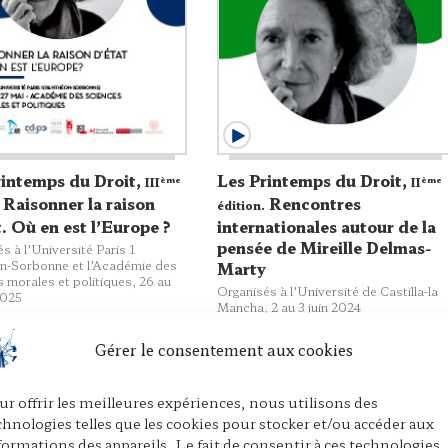
rintemps du Droit,
Les Printemps du Droit,
ème
ème
III
II
Raisonner la raison
Rencontres
édition.
. Où en est l’Europe ?
internationales autour de la
pensée de Mireille Delmas-
s à l’Université Paris 1
n-Sorbonne et l’Académie des
Marty
 morales et politiques, 26 au
Organisés à l’Université de Castilla-la
2025
Mancha, 2 au 3 juin 2024
Gérer le consentement aux cookies
ur offrir les meilleures expériences, nous utilisons des
chnologies telles que les cookies pour stocker et/ou accéder aux
formations des appareils. Le fait de consentir à ces technologies