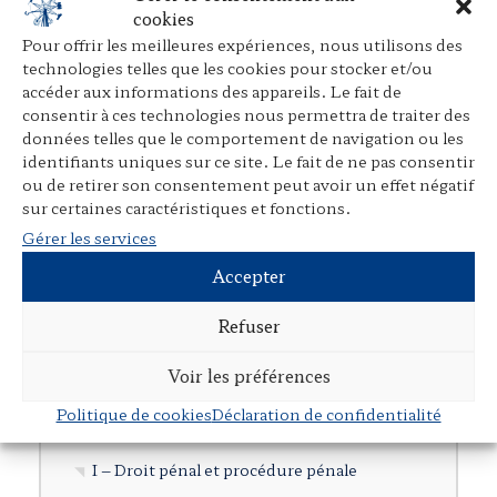
Ouvrages individuels
cookies
Pour offrir les meilleures expériences, nous utilisons des
Direction d’ouvrages collectifs
technologies telles que les cookies pour stocker et/ou
Participation à des ouvrages collectifs
accéder aux informations des appareils. Le fait de
consentir à ces technologies nous permettra de traiter des
Articles dans des revues juridiques
données telles que le comportement de navigation ou les
identifiants uniques sur ce site. Le fait de ne pas consentir
Avant-propos, préfaces, postfaces,
ou de retirer son consentement peut avoir un effet négatif
comptes rendus
sur certaines caractéristiques et fonctions.
Cours, colloques, conférences, tables
Gérer les services
rondes
Accepter
Tribunes et articles divers
Refuser
Autres publications
Documents en langue étrangère
Voir les préférences
Politique de cookies
Déclaration de confidentialité
Cartographie
I – Droit pénal et procédure pénale