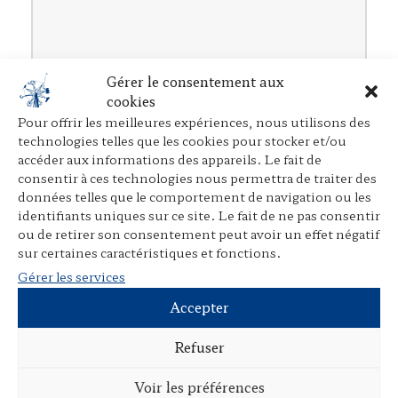
Gérer le consentement aux
cookies
La responsabilité pénale des groupements et
l’avant-projet de Code pénal
Pour offrir les meilleures expériences, nous utilisons des
technologies telles que les cookies pour stocker et/ou
Dans
Revue internationale de droit pénal
,
Maklu
, 1979
accéder aux informations des appareils. Le fait de
consentir à ces technologies nous permettra de traiter des
données telles que le comportement de navigation ou les
identifiants uniques sur ce site. Le fait de ne pas consentir
ou de retirer son consentement peut avoir un effet négatif
sur certaines caractéristiques et fonctions.
Gérer les services
Accepter
Refuser
Voir les préférences