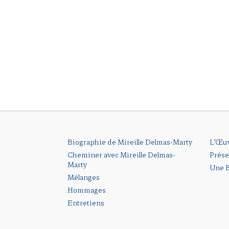
Biographie de Mireille Delmas-Marty
L’Œu
Cheminer avec Mireille Delmas-
Prése
Marty
Une B
Mélanges
Hommages
Entretiens