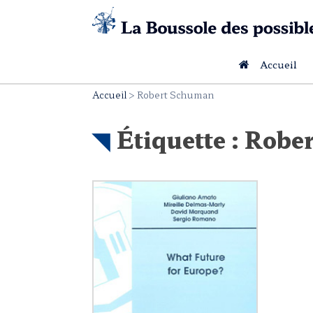
Skip
to
content
Accueil
Accueil
>
Robert Schuman
Étiquette :
Robe