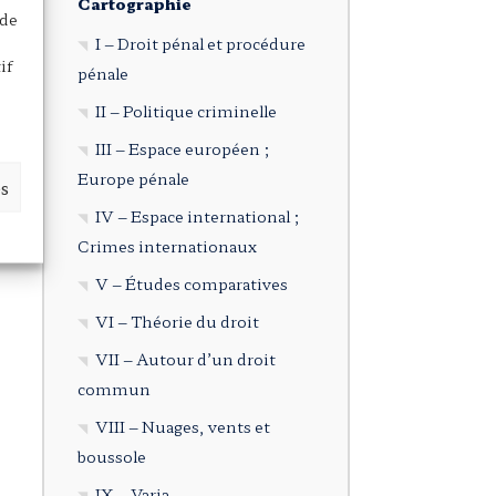
Cartographie
 de
I – Droit pénal et procédure
if
pénale
II – Politique criminelle
III – Espace européen ;
Europe pénale
es
IV – Espace international ;
Crimes internationaux
V – Études comparatives
VI – Théorie du droit
VII – Autour d’un droit
commun
VIII – Nuages, vents et
boussole
IX – Varia