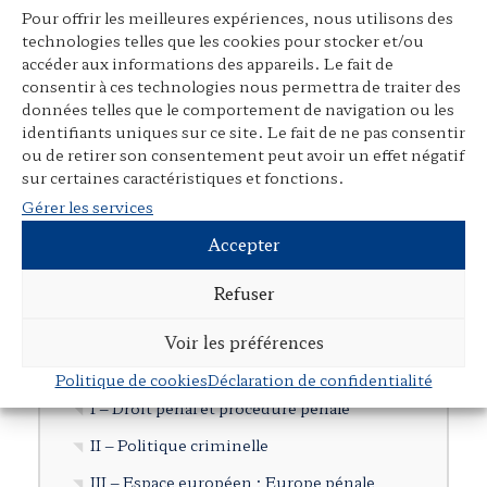
Pour offrir les meilleures expériences, nous utilisons des
Participation à des ouvrages collectifs
technologies telles que les cookies pour stocker et/ou
accéder aux informations des appareils. Le fait de
Articles dans des revues juridiques
consentir à ces technologies nous permettra de traiter des
Avant-propos, préfaces, postfaces,
données telles que le comportement de navigation ou les
identifiants uniques sur ce site. Le fait de ne pas consentir
comptes rendus
ou de retirer son consentement peut avoir un effet négatif
Cours, colloques, conférences, tables
sur certaines caractéristiques et fonctions.
rondes
Gérer les services
Tribunes et articles divers
Accepter
Autres publications
Refuser
Documents en langue étrangère
Voir les préférences
Cartographie
Politique de cookies
Déclaration de confidentialité
I – Droit pénal et procédure pénale
II – Politique criminelle
III – Espace européen ; Europe pénale