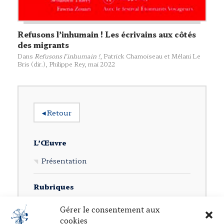
Refusons l’inhumain ! Les écrivains aux côtés
des migrants
Dans
Refusons l’inhumain !
, Patrick Chamoiseau et Mélani Le
Bris (dir.),
Philippe Rey
, mai 2022
◂
Retour
L’Œuvre
Présentation
Rubriques
Ouvrages individuels
Gérer le consentement aux
cookies
Direction d’ouvrages collectifs