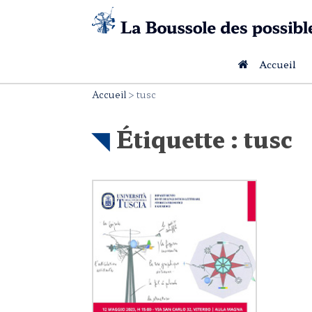
Skip
to
content
Accueil
Accueil
>
tusc
Étiquette :
tusc