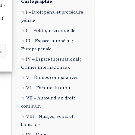
Cartographie
 de
I – Droit pénal et procédure
if
pénale
II – Politique criminelle
III – Espace européen ;
Europe pénale
es
IV – Espace international ;
Crimes internationaux
V – Études comparatives
VI – Théorie du droit
VII – Autour d’un droit
commun
VIII – Nuages, vents et
boussole
IX – Varia