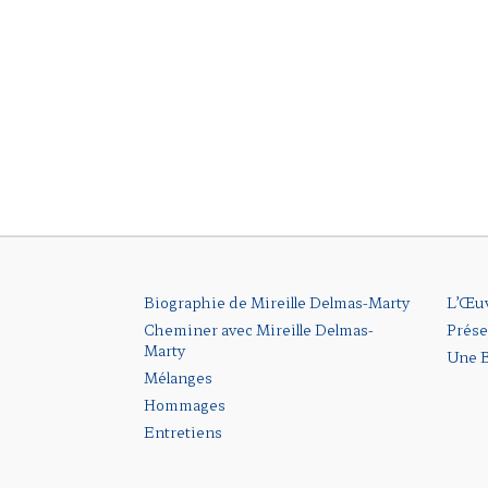
Biographie de Mireille Delmas-Marty
L’Œu
Cheminer avec Mireille Delmas-
Prése
Marty
Une B
Mélanges
Hommages
Entretiens