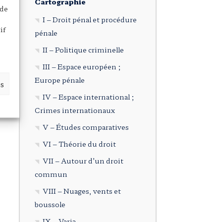
Cartographie
 de
I – Droit pénal et procédure
if
pénale
II – Politique criminelle
III – Espace européen ;
Europe pénale
es
IV – Espace international ;
Crimes internationaux
V – Études comparatives
VI – Théorie du droit
VII – Autour d’un droit
commun
VIII – Nuages, vents et
boussole
IX – Varia