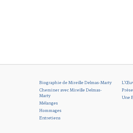
Biographie de Mireille Delmas-Marty
L’Œu
Cheminer avec Mireille Delmas-
Prése
Marty
Une B
Mélanges
Hommages
Entretiens