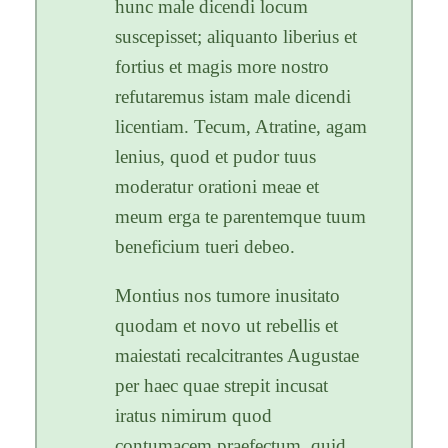
hunc male dicendi locum
suscepisset; aliquanto liberius et
fortius et magis more nostro
refutaremus istam male dicendi
licentiam. Tecum, Atratine, agam
lenius, quod et pudor tuus
moderatur orationi meae et
meum erga te parentemque tuum
beneficium tueri debeo.
Montius nos tumore inusitato
quodam et novo ut rebellis et
maiestati recalcitrantes Augustae
per haec quae strepit incusat
iratus nimirum quod
contumacem praefectum, quid