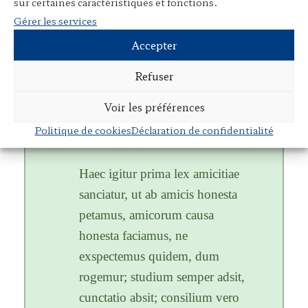
sur certaines caractéristiques et fonctions.
hoc intellegi maxime potest,
Gérer les services
quod ex infinita societate generis
Accepter
humani, quam conciliavit ipsa
Refuser
natura, ita contracta res est et
adducta in angustum ut omnis
Voir les préférences
caritas aut inter duos aut inter
Politique de cookies
Déclaration de confidentialité
paucos iungeretur.
Haec igitur prima lex amicitiae
sanciatur, ut ab amicis honesta
petamus, amicorum causa
honesta faciamus, ne
exspectemus quidem, dum
rogemur; studium semper adsit,
cunctatio absit; consilium vero