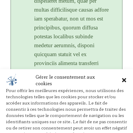
dispelleret metum, quae per
multas difficilisque causas adfore
iam sperabatur, non ut mos est
principibus, quorum diffusa
potestas localibus subinde
medetur aerumnis, disponi
quicquam statuit vel ex
provinciis alimenta transferri
conterminis, sed consularem
Gérer le consentement aux
Syriae Theophilum prope
cookies
adstantem ultima metuenti
Pour offrir les meilleures expériences, nous utilisons des
technologies telles que les cookies pour stocker et/ou
multitudini dedit id adsidue
accéder aux informations des appareils. Le fait de
replicando quod invito rectore
consentir à ces technologies nous permettra de traiter des
données telles que le comportement de navigation ou les
nullus egere poterit victu.
identifiants uniques sur ce site. Le fait de ne pas consentir
ou de retirer son consentement peut avoir un effet négatif
Quanta autem vis amicitiae sit, ex