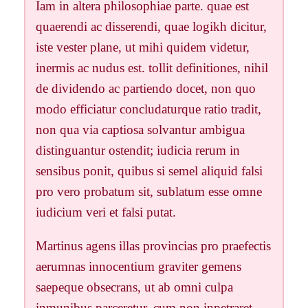
Iam in altera philosophiae parte. quae est
quaerendi ac disserendi, quae logikh dicitur,
iste vester plane, ut mihi quidem videtur,
inermis ac nudus est. tollit definitiones, nihil
de dividendo ac partiendo docet, non quo
modo efficiatur concludaturque ratio tradit,
non qua via captiosa solvantur ambigua
distinguantur ostendit; iudicia rerum in
sensibus ponit, quibus si semel aliquid falsi
pro vero probatum sit, sublatum esse omne
iudicium veri et falsi putat.
Martinus agens illas provincias pro praefectis
aerumnas innocentium graviter gemens
saepeque obsecrans, ut ab omni culpa
inmunibus parceretur, cum non inpetraret,