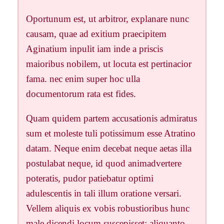
Oportunum est, ut arbitror, explanare nunc
causam, quae ad exitium praecipitem
Aginatium inpulit iam inde a priscis
maioribus nobilem, ut locuta est pertinacior
fama. nec enim super hoc ulla
documentorum rata est fides.
Quam quidem partem accusationis admiratus
sum et moleste tuli potissimum esse Atratino
datam. Neque enim decebat neque aetas illa
postulabat neque, id quod animadvertere
poteratis, pudor patiebatur optimi
adulescentis in tali illum oratione versari.
Vellem aliquis ex vobis robustioribus hunc
male dicendi locum suscepisset; aliquanto