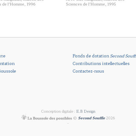
s de l’Homme
, 1996
Sciences de l’Homme
, 1995
vre
Fonds de dotation
Second Souff
ntation
Contributions intellectuelles
oussole
Contactez-nous
Conception digitale :
E.B Design
©
Second Souffle
2026