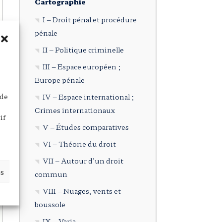
Cartographie
I – Droit pénal et procédure
pénale
II – Politique criminelle
III – Espace européen ;
Europe pénale
 de
IV – Espace international ;
Crimes internationaux
if
V – Études comparatives
VI – Théorie du droit
VII – Autour d’un droit
es
commun
VIII – Nuages, vents et
boussole
IX – Varia