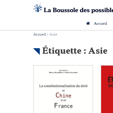
Skip
to
content
Accueil
Accueil
>
Asie
Étiquette :
Asie