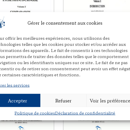
Gérer le consentement aux cookies
ur offrir les meilleures expériences, nous utilisons des
chnologies telles que les cookies pour stocker et/ou accéder aux
formations des appareils. Le fait de consentir à ces technologies
us permettra de traiter des données telles que le comportement
vigation ou les identifiants uniques sur ce site. Le fait de ne pas
nsentir ou de retirer son consentement peut avoir un effet négat
r certaines caractéristiques et fonctions.
ge humain – Droits et
Clonage humain – Droits et
rer les services
és – Étude franco-
sociétés – Étude franco-
se II
chinoises I
igen Zhang,
Société de
Avec Naigen Zhang,
Société de
Accepter
Refuser
Voir les préférenc
ion comparée
, mars 2004
législation comparée
, décembre 2002
Politique de cookies
Déclaration de confidentialité