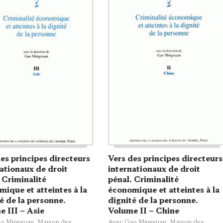
es principes directeurs
Vers des principes directeurs
ationaux de droit
internationaux de droit
 Criminalité
pénal. Criminalité
ique et atteintes à la
économique et atteintes à la
é de la personne.
dignité de la personne.
 III – Asie
Volume II – Chine
o Mingxuan,
Maison des
Avec Gao Mingxuan,
Maison des