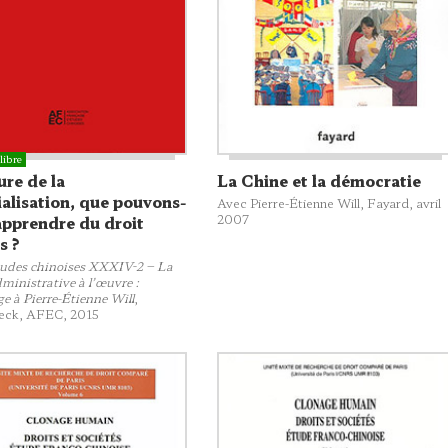
ure de la
La Chine et la démocratie
alisation, que pouvons-
Avec Pierre-Étienne Will,
Fayard
, avril
2007
apprendre du droit
s ?
udes chinoises XXXIV-2 – La
ministrative à l’œuvre :
 à Pierre-Étienne Will
,
ieck, AFEC
, 2015