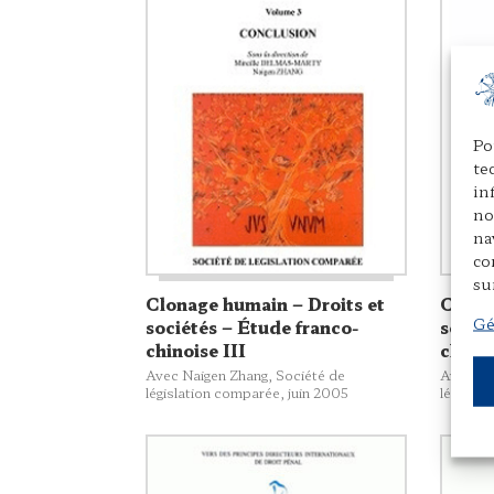
Po
te
in
no
na
co
su
Clonage humain – Droits et
Clona
Gé
sociétés – Étude franco-
sociét
chinoise III
chinoi
Avec Naigen Zhang,
Société de
Avec Na
législation comparée
, juin 2005
législat