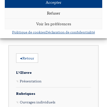
Accepter
Refuser
Droit et humanisme – Autour de Jean Papon,
juriste forézien
Voir les préférences
Avec Antoine Jeammaud et Olivier Leclerc,
Classiques Garnier
,
août 2015
Politique de cookies
Déclaration de confidentialité
◂
Retour
L’Œuvre
Présentation
Rubriques
Ouvrages individuels