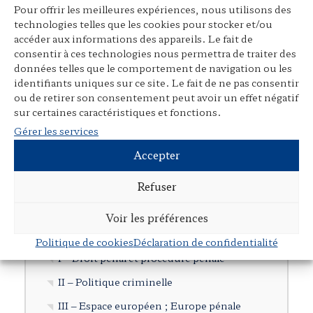
Pour offrir les meilleures expériences, nous utilisons des
Participation à des ouvrages collectifs
technologies telles que les cookies pour stocker et/ou
accéder aux informations des appareils. Le fait de
Articles dans des revues juridiques
consentir à ces technologies nous permettra de traiter des
Avant-propos, préfaces, postfaces,
données telles que le comportement de navigation ou les
identifiants uniques sur ce site. Le fait de ne pas consentir
comptes rendus
ou de retirer son consentement peut avoir un effet négatif
Cours, colloques, conférences, tables
sur certaines caractéristiques et fonctions.
rondes
Gérer les services
Tribunes et articles divers
Accepter
Autres publications
Refuser
Documents en langue étrangère
Voir les préférences
Cartographie
Politique de cookies
Déclaration de confidentialité
I – Droit pénal et procédure pénale
II – Politique criminelle
III – Espace européen ; Europe pénale