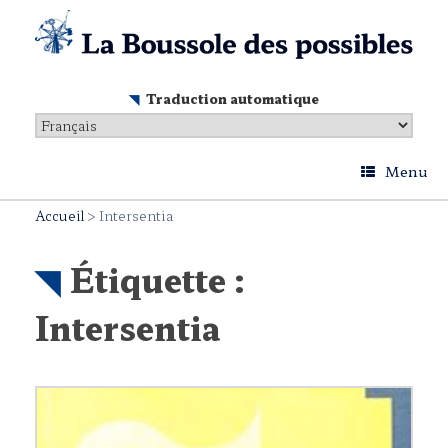
Skip
to
content
Traduction automatique
Menu
Accueil
>
Intersentia
Étiquette :
Intersentia