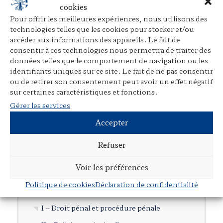
Ouvrages individuels
cookies
Pour offrir les meilleures expériences, nous utilisons des
Direction d’ouvrages collectifs
technologies telles que les cookies pour stocker et/ou
Participation à des ouvrages collectifs
accéder aux informations des appareils. Le fait de
consentir à ces technologies nous permettra de traiter des
Articles dans des revues juridiques
données telles que le comportement de navigation ou les
Avant-propos, préfaces, postfaces,
identifiants uniques sur ce site. Le fait de ne pas consentir
ou de retirer son consentement peut avoir un effet négatif
comptes rendus
sur certaines caractéristiques et fonctions.
Cours, colloques, conférences, tables
Gérer les services
rondes
Accepter
Tribunes et articles divers
Refuser
Autres publications
Documents en langue étrangère
Voir les préférences
Politique de cookies
Déclaration de confidentialité
Cartographie
I – Droit pénal et procédure pénale