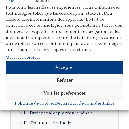
cookies
Direction d’ouvrages collectifs
Pour offrir les meilleures expériences, nous utilisons des
technologies telles que les cookies pour stocker et/ou
Participation à des ouvrages collectifs
accéder aux informations des appareils. Le fait de
Articles dans des revues juridiques
consentir à ces technologies nous permettra de traiter des
données telles que le comportement de navigation ou les
Avant-propos, préfaces, postfaces,
identifiants uniques sur ce site. Le fait de ne pas consentir
comptes rendus
ou de retirer son consentement peut avoir un effet négatif
sur certaines caractéristiques et fonctions.
Cours, colloques, conférences, tables
Gérer les services
rondes
Accepter
Tribunes et articles divers
Autres publications
Refuser
Documents en langue étrangère
Voir les préférences
Cartographie
Politique de cookies
Déclaration de confidentialité
I – Droit pénal et procédure pénale
II – Politique criminelle