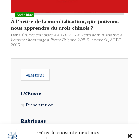
À l’heure de la mondialisation, que pouvons-
nous apprendre du droit chinois ?
Dans
Études chinoises XXXIV-2 – La Vertu administrative à
l’œuvre : hommage à Pierre-Étienne Will
,
Klincksieck, AFEC
,
2015
◂
Retour
L’Œuvre
Présentation
Rubriques
Ouvrages individuels
Gérer le consentement aux