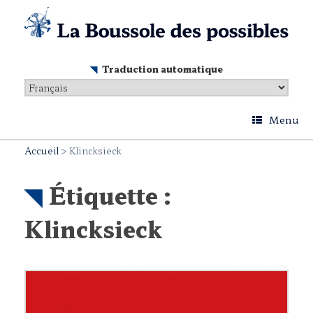
Skip
to
content
Traduction automatique
Menu
Accueil
>
Klincksieck
Étiquette :
Klincksieck