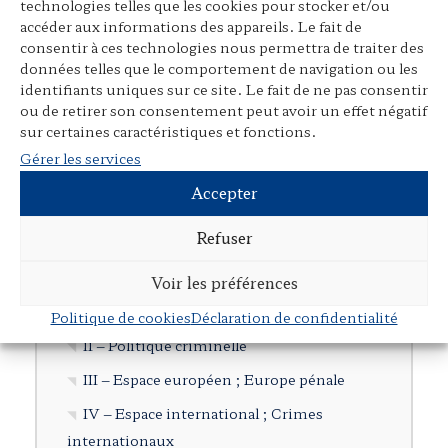
technologies telles que les cookies pour stocker et/ou
accéder aux informations des appareils. Le fait de
Avant-propos, préfaces, postfaces,
consentir à ces technologies nous permettra de traiter des
comptes rendus
données telles que le comportement de navigation ou les
identifiants uniques sur ce site. Le fait de ne pas consentir
Cours, colloques, conférences, tables
ou de retirer son consentement peut avoir un effet négatif
rondes
sur certaines caractéristiques et fonctions.
Tribunes et articles divers
Gérer les services
Autres publications
Accepter
Documents en langue étrangère
Refuser
Cartographie
Voir les préférences
I – Droit pénal et procédure pénale
Politique de cookies
Déclaration de confidentialité
II – Politique criminelle
III – Espace européen ; Europe pénale
IV – Espace international ; Crimes
internationaux