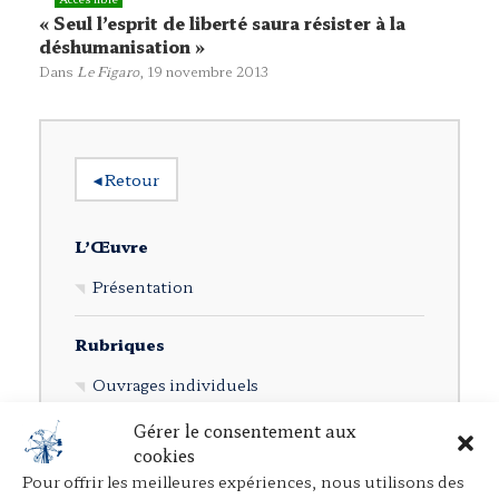
« Seul l’esprit de liberté saura résister à la
déshumanisation »
Dans
Le Figaro
, 19 novembre 2013
◂
Retour
L’Œuvre
Présentation
Rubriques
Ouvrages individuels
Direction d’ouvrages collectifs
Gérer le consentement aux
cookies
Participation à des ouvrages collectifs
Pour offrir les meilleures expériences, nous utilisons des
Articles dans des revues juridiques