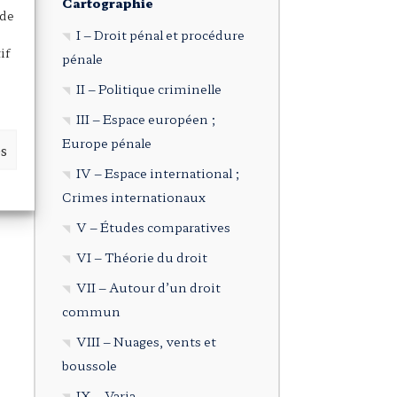
Cartographie
 de
I – Droit pénal et procédure
if
pénale
II – Politique criminelle
III – Espace européen ;
Europe pénale
es
IV – Espace international ;
Crimes internationaux
V – Études comparatives
VI – Théorie du droit
VII – Autour d’un droit
commun
VIII – Nuages, vents et
boussole
IX – Varia