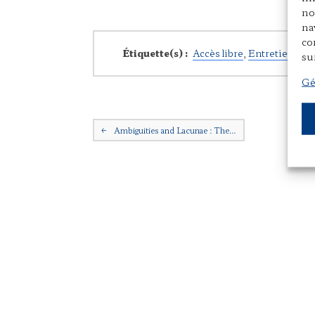
no
na
co
Étiquette(s) :
Accès libre
,
Entretien
,
Le 
su
Gé
Navigation postale
←
Ambiguities and Lacunae : The…