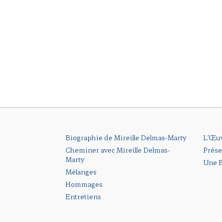
Biographie de Mireille Delmas-Marty
L’Œu
Cheminer avec Mireille Delmas-
Prése
Marty
Une B
Mélanges
Hommages
Entretiens