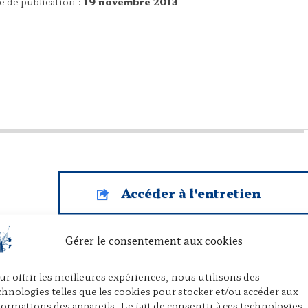
e de publication :
19 novembre 2013
Accéder à l'entretien
Gérer le consentement aux cookies
ur offrir les meilleures expériences, nous utilisons des
chnologies telles que les cookies pour stocker et/ou accéder aux
P
E
P
formations des appareils. Le fait de consentir à ces technologies