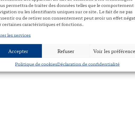
r
m
a
us permettra de traiter des données telles que le comportement
i
a
r
vigation ou les identifiants uniques sur ce site. Le fait de ne pas
n
i
t
nsentir ou de retirer son consentement peut avoir un effet négat
Figaro
.
r certaines caractéristiques et fonctions.
t
l
a
g
rer les services
e
r
Accepter
Refuser
Voir les préférenc
Le droit du plus fort
→
Politique de cookies
Déclaration de confidentialité