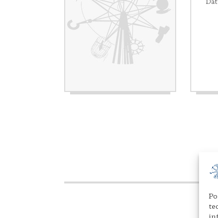
Dat
Po
te
in