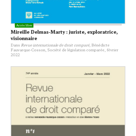
Mireille Delmas-Marty : juriste, exploratrice,
visionnaire
Dans
Revue internationale de droit comparé
, Bénédicte
Fauvarque-Cosson,
Société de législation comparée
, février
2022