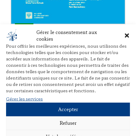
Gérer le consentement aux
Mireille Delmas-Marty, (la non) Africaine au
sens du droit comparé ?
cookies
Dans
Revue internationale de droit comparé
, Germain Ntono
Pour offrir les meilleures expériences, nous utilisons des
Tsimi,
Société de législation comparée
, février 2022
technologies telles que les cookies pour stocker et/ou
accéder aux informations des appareils. Le fait de
consentir à ces technologies nous permettra de traiter des
données telles que le comportement de navigation ou les
identifiants uniques sur ce site. Le fait de ne pas consentir
ou de retirer son consentement peut avoir un effet négatif
sur certaines caractéristiques et fonctions.
Gérer les services
Accepter
Refuser