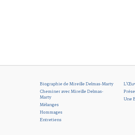
Biographie de Mireille Delmas-Marty
L’Œu
Cheminer avec Mireille Delmas-
Prése
Marty
Une B
Mélanges
Hommages
Entretiens