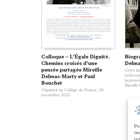
Colloque – L’Égale Dignité.
Biogra
Chemins croisés d’une
Delma
pensée partagée Mireille
Cette bi
richesse
Delmas-Marty et Paul
la pensé
Bouchet
Mireille
Organisé au Collège de France, 26
novembre 2025
Po
te
in