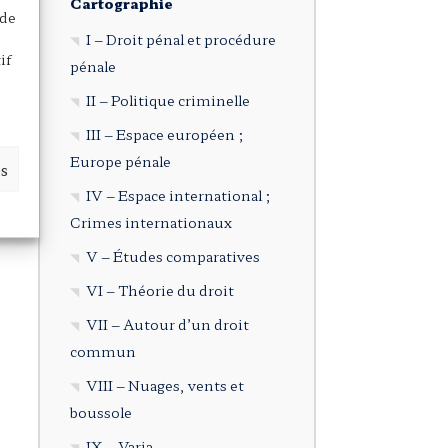
Cartographie
 de
I – Droit pénal et procédure
if
pénale
II – Politique criminelle
III – Espace européen ;
Europe pénale
es
IV – Espace international ;
Crimes internationaux
V – Études comparatives
VI – Théorie du droit
VII – Autour d’un droit
commun
VIII – Nuages, vents et
boussole
IX – Varia