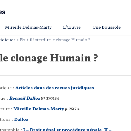
Mireille Delmas-Marty
L’Œuvre
Une Boussole
ridiques
>
Faut-il interdire le clonage Humain ?
e le clonage Humain ?
rique :
Articles dans des revues juridiques
ue :
Recueil Dalloz
N° 37/7134
eure :
Mireille Delmas-Marty
p. 2517 s.
tions :
Dalloz
tographie :
I – Droit pénal et procédure pénale
,
II –