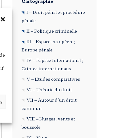
Cartographie
I – Droit pénal et procédure
pénale
II – Politique criminelle
III – Espace européen ;
Europe pénale
 de
IV – Espace international ;
if
Crimes internationaux
V – Études comparatives
VI – Théorie du droit
VII – Autour d’un droit
es
commun
VIII – Nuages, vents et
boussole
IX – Varia