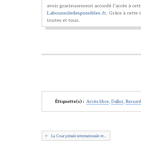
avoir gracieusement accordé l’accès à cette
Laboussoledespossibles.fr
. Grâce à cette
toutes et tous.
Étiquette(s) :
Accès libre
,
Dalloz
,
Recueil
Navigation postale
←
La Cour pénale internationale et…