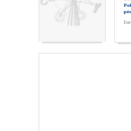
Pol
pé
Dat