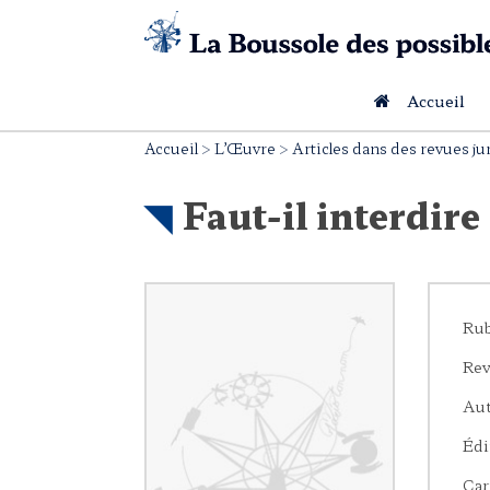
Skip
to
content
Accueil
Accueil
>
L’Œuvre
>
Articles dans des revues ju
Faut-il interdir
Rub
Rev
Aut
Édi
Car