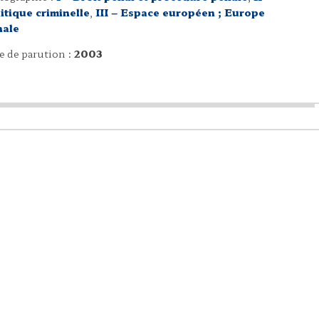
itique criminelle
,
III – Espace européen ; Europe
nale
e de parution :
2003