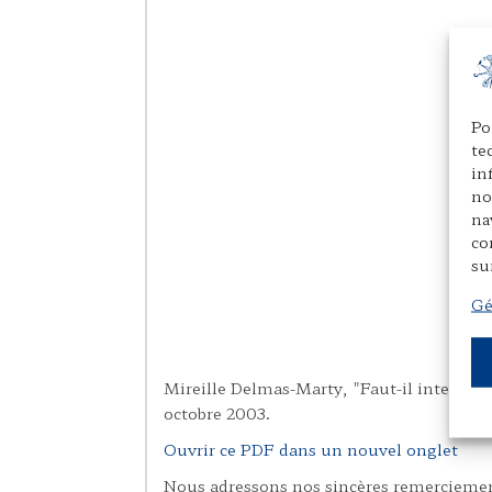
Po
te
in
no
na
co
su
Gé
Mireille Delmas-Marty, "Faut-il interdir
octobre 2003.
Ouvrir ce PDF dans un nouvel onglet
Nous adressons nos sincères remercieme