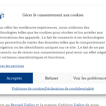
Gérer le consentement aux cookies
ur offrir les meilleures expériences, nous utilisons des
chnologies telles que les cookies pour stocker et/ou accéder aux
formations des appareils. Le fait de consentir à ces technologies
us permettra de traiter des données telles que le comportement
vigation ou les identifiants uniques sur ce site. Le fait de ne pas
nsentir ou de retirer son consentement peut avoir un effet négat
r certaines caractéristiques et fonctions.
rer les services
Accepter
Refuser
Voir les préférenc
e le clonage humain ?",
Recueil Dalloz
, N° 37/7134, 23
Politique de cookies
Déclaration de confidentialité
nts au
Recueil Dalloz
et la maison d'edition
Dalloz
de nous