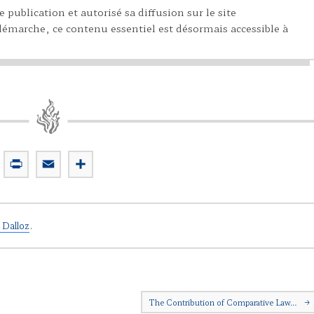
 publication et autorisé sa diffusion sur le site
 démarche, ce contenu essentiel est désormais accessible à
P
E
P
r
m
a
i
a
r
n
i
t
 Dalloz
.
t
l
a
g
e
r
The Contribution of Comparative Law…
→