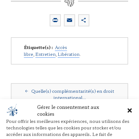
P
E
P
r
m
a
i
a
r
n
i
t
Étiquette(s) :
Accès
t
l
a
libre
,
Entretien
,
Libération
.
g
e
r
Navigation postale
←
Quelle(s) complémentarité(s) en droit
international…
Gérer le consentement aux
cookies
De la grande accélération à…
→
Pour offrir les meilleures expériences, nous utilisons des
technologies telles que les cookies pour stocker et/ou
accéder aux informations des appareils. Le fait de