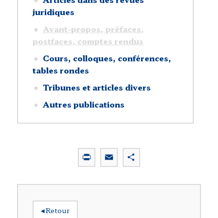
juridiques
Avant-propos, préfaces,
postfaces, comptes rendus
Cours, colloques, conférences,
tables rondes
Tribunes et articles divers
Autres publications
P
E
P
r
m
a
i
a
r
n
i
t
t
l
a
◂
Retour
g