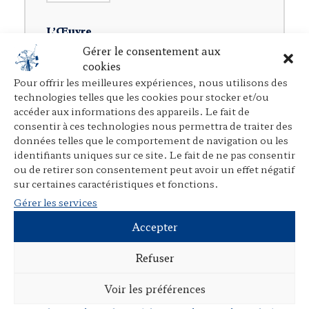
e
r
L’Œuvre
Gérer le consentement aux
Présentation
cookies
Pour offrir les meilleures expériences, nous utilisons des
Rubriques
technologies telles que les cookies pour stocker et/ou
accéder aux informations des appareils. Le fait de
Ouvrages individuels
consentir à ces technologies nous permettra de traiter des
Direction d’ouvrages collectifs
données telles que le comportement de navigation ou les
identifiants uniques sur ce site. Le fait de ne pas consentir
Participation à des ouvrages collectifs
ou de retirer son consentement peut avoir un effet négatif
sur certaines caractéristiques et fonctions.
Articles dans des revues juridiques
Gérer les services
Avant-propos, préfaces, postfaces,
Accepter
comptes rendus
Cours, colloques, conférences, tables
Refuser
rondes
Voir les préférences
Tribunes et articles divers