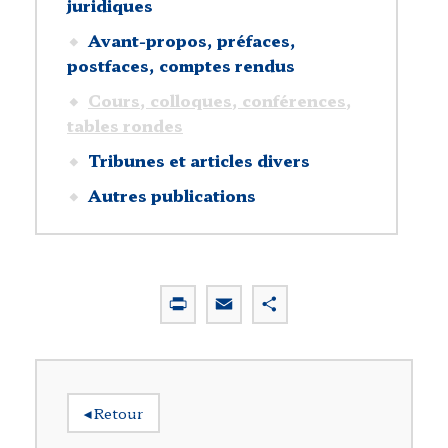
juridiques
Avant-propos, préfaces,
postfaces, comptes rendus
Cours, colloques, conférences,
tables rondes
Tribunes et articles divers
Autres publications
P
E
P
r
m
a
i
a
r
n
i
t
t
l
a
◂
Retour
g