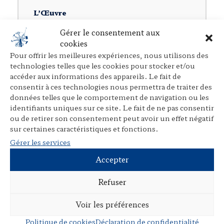
e
r
L’Œuvre
Présentation
Gérer le consentement aux
cookies
Pour offrir les meilleures expériences, nous utilisons des
Rubriques
technologies telles que les cookies pour stocker et/ou
Ouvrages individuels
accéder aux informations des appareils. Le fait de
consentir à ces technologies nous permettra de traiter des
Direction d’ouvrages collectifs
données telles que le comportement de navigation ou les
identifiants uniques sur ce site. Le fait de ne pas consentir
Participation à des ouvrages collectifs
ou de retirer son consentement peut avoir un effet négatif
Articles dans des revues juridiques
sur certaines caractéristiques et fonctions.
Gérer les services
Avant-propos, préfaces, postfaces,
comptes rendus
Accepter
Cours, colloques, conférences, tables
Refuser
rondes
Tribunes et articles divers
Voir les préférences
Autres publications
Politique de cookies
Déclaration de confidentialité