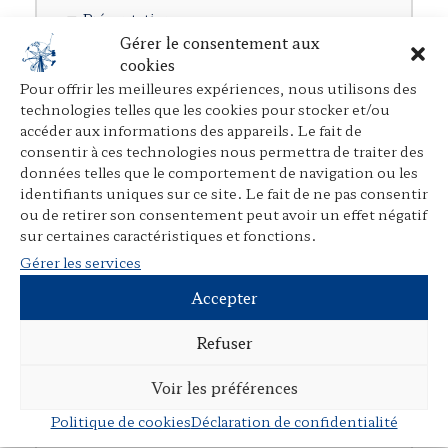
Présentation
Gérer le consentement aux
cookies
Rubriques
Pour offrir les meilleures expériences, nous utilisons des
Ouvrages individuels
technologies telles que les cookies pour stocker et/ou
accéder aux informations des appareils. Le fait de
Direction d’ouvrages collectifs
consentir à ces technologies nous permettra de traiter des
données telles que le comportement de navigation ou les
Participation à des ouvrages collectifs
identifiants uniques sur ce site. Le fait de ne pas consentir
Articles dans des revues juridiques
ou de retirer son consentement peut avoir un effet négatif
sur certaines caractéristiques et fonctions.
Avant-propos, préfaces, postfaces,
Gérer les services
comptes rendus
Accepter
Cours, colloques, conférences, tables
rondes
Refuser
Tribunes et articles divers
Voir les préférences
Autres publications
Politique de cookies
Déclaration de confidentialité
Documents en langue étrangère