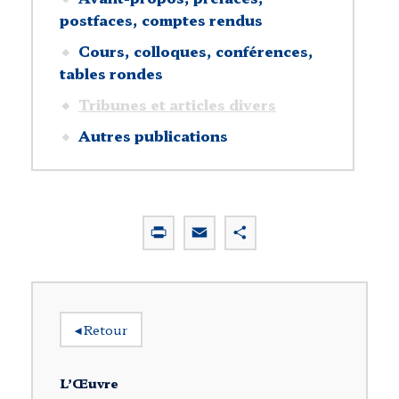
postfaces, comptes rendus
Cours, colloques, conférences,
tables rondes
Tribunes et articles divers
Autres publications
P
E
P
r
m
a
i
a
r
n
i
t
t
l
a
◂
Retour
g
e
r
L’Œuvre