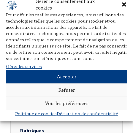
Gérer le consentement aux
cookies
Pour offrir les meilleures expériences, nous utilisons des
Navigation postale
technologies telles que les cookies pour stocker et/ou
←
Union européenne et droit pénal
accéder aux informations des appareils. Le fait de
consentir à ces technologies nous permettra de traiter des
données telles que le comportement de navigation ou les
Justice télévisée ou médias justiciers
→
identifiants uniques sur ce site. Le fait de ne pas consentir
ou de retirer son consentement peut avoir un effet négatif
sur certaines caractéristiques et fonctions.
Gérer les services
Accepter
◂
Retour
Refuser
Voir les préférences
L’Œuvre
Politique de cookies
Déclaration de confidentialité
Présentation
Rubriques