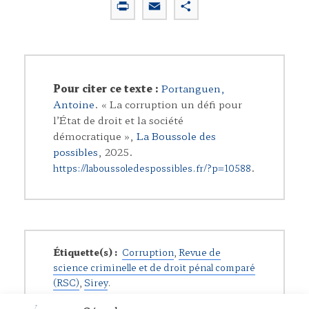
P
E
P
r
m
a
i
a
r
n
i
t
t
l
a
Pour citer ce texte :
Portanguen,
g
Antoine
. « La corruption un défi pour
e
l’État de droit et la société
r
démocratique »,
La Boussole des
possibles
, 2025.
.
https://laboussoledespossibles.fr/?p=10588
Étiquette(s) :
Corruption
,
Revue de
science criminelle et de droit pénal comparé
(RSC)
,
Sirey
.