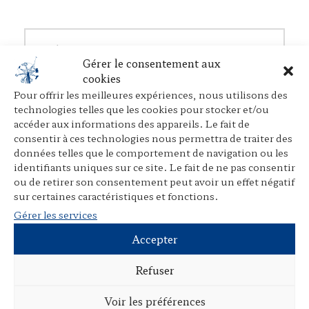
Étiquette(s) :
Droits de l'Homme
,
Revue de
Gérer le consentement aux
science criminelle et de droit pénal comparé
cookies
(RSC)
,
Sirey
.
Pour offrir les meilleures expériences, nous utilisons des
technologies telles que les cookies pour stocker et/ou
accéder aux informations des appareils. Le fait de
consentir à ces technologies nous permettra de traiter des
données telles que le comportement de navigation ou les
Navigation postale
←
L’internationalisation des sociétés
identifiants uniques sur ce site. Le fait de ne pas consentir
contemporaines dans…
ou de retirer son consentement peut avoir un effet négatif
sur certaines caractéristiques et fonctions.
Gérer les services
Les problèmes juridiques et pratiques…
→
Accepter
Refuser
Voir les préférences