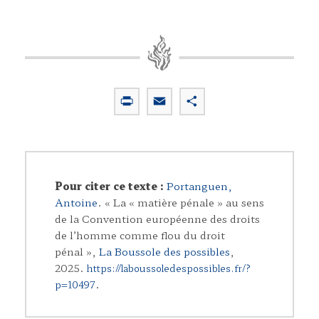
P
E
P
r
m
a
i
a
r
n
i
t
t
l
a
Pour citer ce texte :
Portanguen,
g
Antoine
. « La « matière pénale » au sens
e
de la Convention européenne des droits
r
de l’homme comme flou du droit
pénal »,
La Boussole des possibles
,
2025.
https://laboussoledespossibles.fr/?
.
p=10497