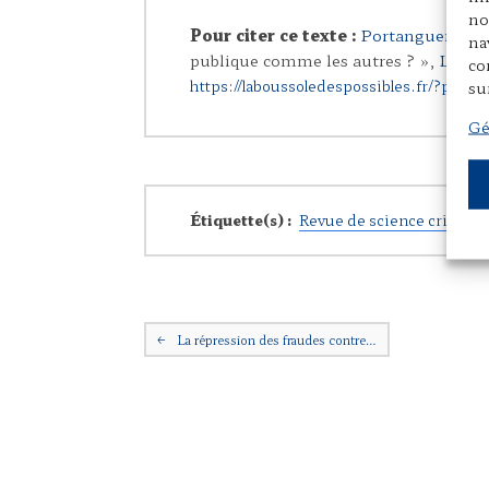
no
Pour citer ce texte :
Portanguen, An
na
publique comme les autres ? »,
La Bou
co
https://laboussoledespossibles.fr/?p=10
su
Gé
Étiquette(s) :
Revue de science criminel
Navigation postale
←
La répression des fraudes contre…