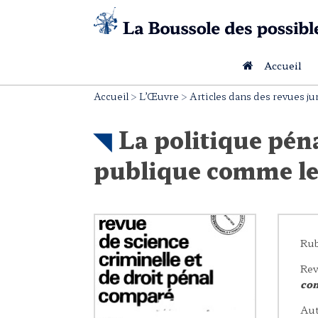
Skip
to
content
Accueil
Accueil
>
L’Œuvre
>
Articles dans des revues ju
La politique péna
publique comme les
Rub
Rev
co
Aut