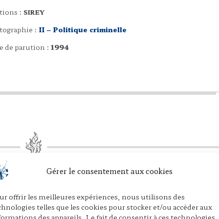
tions :
SIREY
tographie :
II – Politique criminelle
e de parution :
1994
Gérer le consentement aux cookies
P
E
P
r
m
a
ur offrir les meilleures expériences, nous utilisons des
i
a
r
chnologies telles que les cookies pour stocker et/ou accéder aux
n
i
t
formations des appareils. Le fait de consentir à ces technologies