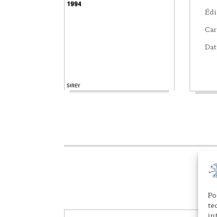
Édi
Car
Dat
Po
te
in