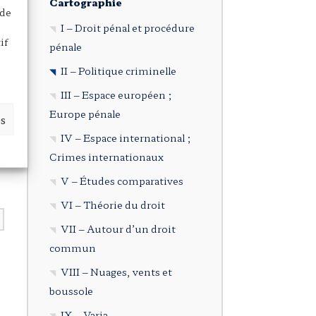
Cartographie
 de
I – Droit pénal et procédure
if
pénale
II – Politique criminelle
III – Espace européen ;
Europe pénale
es
IV – Espace international ;
Crimes internationaux
V – Études comparatives
VI – Théorie du droit
VII – Autour d’un droit
commun
VIII – Nuages, vents et
boussole
IX – Varia