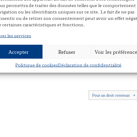
t
l
a
us permettra de traiter des données telles que le comportement
toine
. « La politique pénale est-elle une politique
g
vigation ou les identifiants uniques sur ce site. Le fait de ne pas
ssole des possibles
, 2025.
e
nsentir ou de retirer son consentement peut avoir un effet négat
.
566
r certaines caractéristiques et fonctions.
r
rer les services
Accepter
Refuser
Voir les préférenc
le et de droit pénal comparé (RSC)
,
Sirey
.
Politique de cookies
Déclaration de confidentialité
Pour un droit commun
→