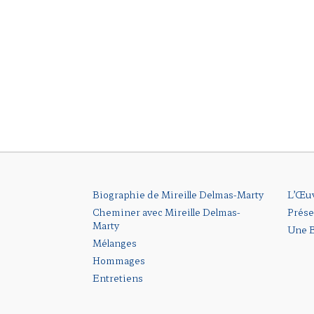
Biographie de Mireille Delmas-Marty
L’Œu
Cheminer avec Mireille Delmas-
Prése
Marty
Une B
Mélanges
Hommages
Entretiens