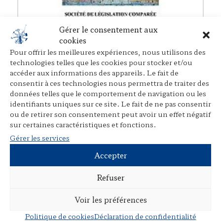
Gérer le consentement aux
Les chemins de l’harmonisation pénale
cookies
Avec Mark Pieth et Ulrich Sieber (dir.), Juliette Lelieur (coord.),
Pour offrir les meilleures expériences, nous utilisons des
Société de législation comparée
, mai 2008
technologies telles que les cookies pour stocker et/ou
accéder aux informations des appareils. Le fait de
consentir à ces technologies nous permettra de traiter des
données telles que le comportement de navigation ou les
identifiants uniques sur ce site. Le fait de ne pas consentir
ou de retirer son consentement peut avoir un effet négatif
sur certaines caractéristiques et fonctions.
Gérer les services
Accepter
Refuser
Voir les préférences
Politique de cookies
Déclaration de confidentialité