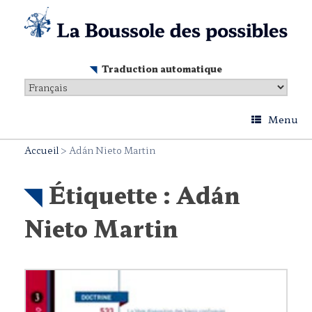
Skip
to
content
Traduction automatique
Menu
Accueil
>
Adán Nieto Martin
Étiquette :
Adán
Nieto Martin