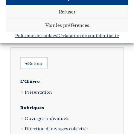
La convention européenne de sauvegarde des
Refuser
droits de l’homme et le droit pénal de fond
Dans
Mélanges offerts à Georges Levasseur – Droit pénal
Voir les préférences
européen
,
Litec
, 1992
Politique de cookies
Déclaration de confidentialité
◂
Retour
L’Œuvre
Présentation
Rubriques
Ouvrages individuels
Direction d’ouvrages collectifs