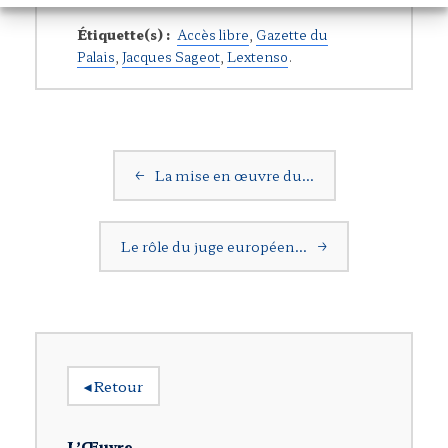
Étiquette(s) :
Accès libre
,
Gazette du
Palais
,
Jacques Sageot
,
Lextenso
.
Navigation postale
←
La mise en œuvre du…
Le rôle du juge européen…
→
◂
Retour
L’Œuvre