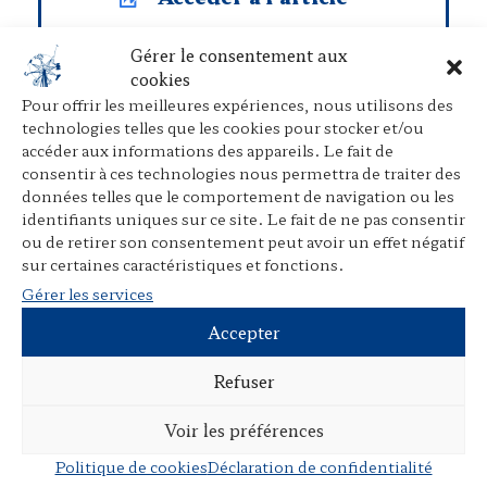
Gérer le consentement aux
cookies
Pour offrir les meilleures expériences, nous utilisons des
technologies telles que les cookies pour stocker et/ou
P
E
P
accéder aux informations des appareils. Le fait de
r
m
a
consentir à ces technologies nous permettra de traiter des
i
a
r
données telles que le comportement de navigation ou les
n
i
t
identifiants uniques sur ce site. Le fait de ne pas consentir
t
l
a
ou de retirer son consentement peut avoir un effet négatif
sur certaines caractéristiques et fonctions.
Pour citer ce texte :
Portanguen,
g
Antoine
. « Le droit pénal en Chine :
e
Gérer les services
avancées des textes et résistance des
r
Accepter
pratiques »,
La Boussole des possibles
,
2025.
https://laboussoledespossibles.fr/?
Refuser
.
p=7536
Voir les préférences
Politique de cookies
Déclaration de confidentialité