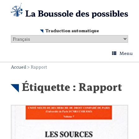
Skip
to
content
Traduction automatique
Menu
Accueil
>
Rapport
Étiquette :
Rapport