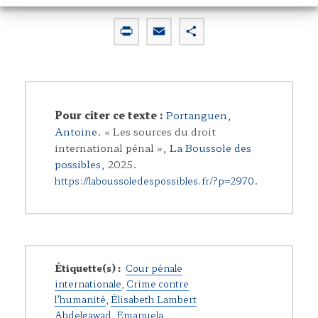
P
E
P
r
m
a
i
a
r
n
i
t
t
l
a
Pour citer ce texte :
Portanguen,
g
Antoine
. « Les sources du droit
e
international pénal »,
La Boussole des
r
possibles
, 2025.
.
https://laboussoledespossibles.fr/?p=2970
Étiquette(s) :
Cour pénale
internationale
,
Crime contre
l’humanité
,
Élisabeth Lambert
Abdelgawad
,
Emanuela